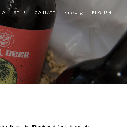
CIO
STILE
CONTATTI
ENGLISH
SHOP
endly grazie all'impiego di fonti di energia