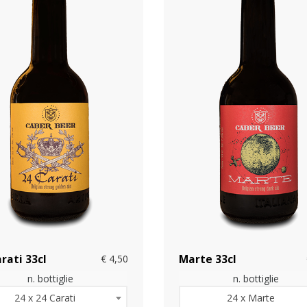
rati 33cl
€ 4,50
Marte 33cl
n. bottiglie
n. bottiglie
24 x 24 Carati
24 x Marte