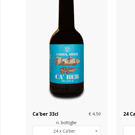
Ca'ber 33cl
€ 4,50
24 Ca
n. bottiglie
24 x Ca'ber