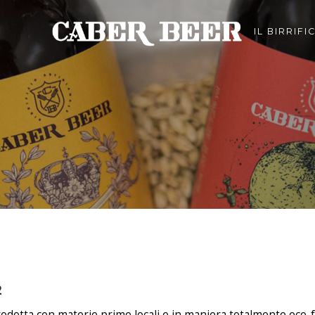
IL BIRRIFI
2
odotta con materie prime locali e in maniera totalmente eco-fri